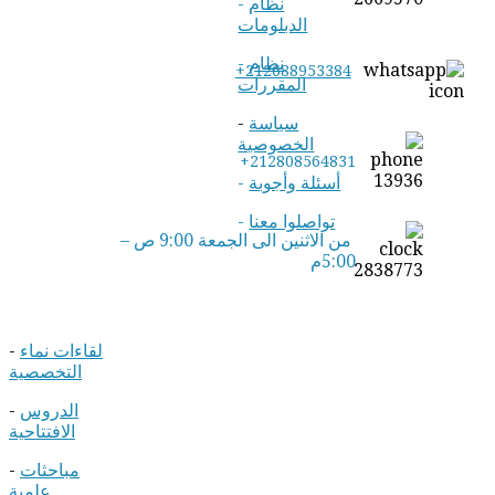
نظام
-
الدبلومات
نظام
-
+212688953384
المقررات
سياسة
-
الخصوصية
+212808564831
أسئلة وأجوبة
-
تواصلوا معنا
-
من الاثنين الى الجمعة 9:00 ص –
5:00م
لقاءات نماء
-
التخصصية
الدروس
-
الافتتاحية
مباحثات
-
علمية