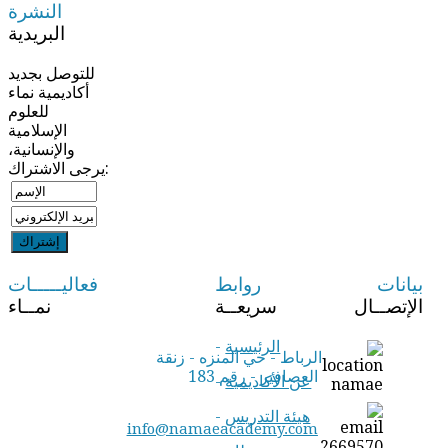
النشرة
البريدية
للتوصل بجديد
أكاديمية نماء
للعلوم
الإسلامية
والإنسانية،
يرجى الاشتراك:
بيانات
روابط
فعاليـــــات
الإتصــال
سريعــة
نمــاء
الرئيسية
-
الرباط - حي المنزه - زنقة
العصافير - رقم 183
عن الأكاديمية
-
هيئة التدريس
-
info@namaeacademy.com