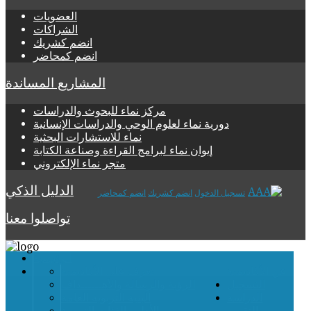
العضويات
الشراكات
انضم كشريك
انضم كمحاضر
المشاريع المساندة
مركز نماء للبحوث والدراسات
دورية نماء لعلوم الوحي والدراسات الإنسانية
نماء للاستشارات البحثية
إيوان نماء لبرامج القراءة وصناعة الكتابة
متجر نماء الإلكتروني
الدليل الذكي
تسجيل الدخول
انضم كشريك
انضم كمحاضر
تواصلوا معنا
الرئيسية
عن الأكاديمية
تعرف على الأكاديمية
التسجيل
الرؤية والرسالة والأهــــــداف
الدراسة
البنية التربوية العامة
والتقويم
الأطر والفئات التربوية