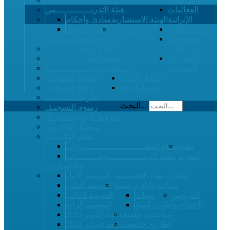
الفعاليات
هيئة التدريــــــــــــــس
الإثرائية
الهيئة الاستشارية
مبادئ وأحكام
فضاء الطالب
الأجهزة
أعضاء الهيئة
عضويات
واللجـــــــــــان
وشراكات
النظام الداخلــــــــــي
المشاريع
أنظمة التكويـــــــــــــن
المساندة
أسئلة وأجوبــــــــــــــــة
الدليل الذكي
انطلاق التسجيل
تواصلوا معنا
وثائق التسجيل
طريقة التسجيل
البحث...
رسوم التسجيـل
شروط البيع والاشتراك
تسجيل الدخــول
نظام التكوينات
نظام
نظام المقــــــــــــــــــــــــررات
التقويم
نظام الدبــــــــــــــلومـــــــــات
والاختبارات
لقاءات نماء التخصصية
الموسم الأول
ندوات وأيام دراسية
الموسم الثاني
الدروس
ندوات
الموسم الثالث
الافتتاحية
أيام دراسية
الموسم الرابع
مباحثات علمية
دفعة أكتوبر 2023
أطاريح جامعية
دفعة فبراير 2024