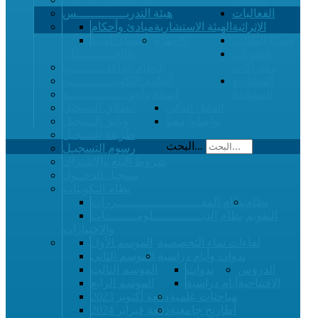
الفعاليات
هيئة التدريــــــــــــــس
الإثرائية
الهيئة الاستشارية
مبادئ وأحكام
فضاء الطالب
الأجهزة
أعضاء الهيئة
عضويات
واللجـــــــــــان
وشراكات
النظام الداخلــــــــــي
المشاريع
أنظمة التكويـــــــــــــن
المساندة
أسئلة وأجوبــــــــــــــــة
الدليل الذكي
انطلاق التسجيل
تواصلوا معنا
وثائق التسجيل
طريقة التسجيل
البحث...
رسوم التسجيـل
شروط البيع والاشتراك
تسجيل الدخــول
نظام التكوينات
نظام
نظام المقــــــــــــــــــــــــررات
التقويم
نظام الدبــــــــــــــلومـــــــــات
والاختبارات
لقاءات نماء التخصصية
الموسم الأول
ندوات وأيام دراسية
الموسم الثاني
الدروس
ندوات
الموسم الثالث
الافتتاحية
أيام دراسية
الموسم الرابع
مباحثات علمية
دفعة أكتوبر 2023
أطاريح جامعية
دفعة فبراير 2024