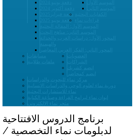
الموسم الأول
دفعة يونيو 2024
الموسم الثاني
دفعة أكتوبر 2024
الكفايات البحثية
دفعة فبراير2025
قراءات نماء
دفعة يونيو 2025
الموسم الأول: المقالة البحثية
الموسم الثاني: مناهج البحث
المحور الأول: دراسات الغرب والحداثة
والهيمنة
المحور الثاني: الفكر العربي المعاصر
العضويات
مسابقات
الشراكات
ملفات طلابية
انضم كشريك
انضم كمحاضر
مركز نماء للبحوث والدراسات
دورية نماء لعلوم الوحي والدراسات الإنسانية
نماء للاستشارات البحثية
إيوان نماء لبرامج القراءة وصناعة الكتابة
متجر نماء الإلكتروني
برنامج الدروس الافتتاحية
لدبلومات نماء التخصصية /