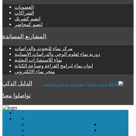
العضويات
الشراكات
انضم كشريك
انضم كمحاضر
المشاريع المساندة
مركز نماء للبحوث والدراسات
دورية نماء لعلوم الوحي والدراسات الإنسانية
نماء للاستشارات البحثية
إيوان نماء لبرامج القراءة وصناعة الكتابة
متجر نماء الإلكتروني
الدليل الذكي
تسجيل الدخول
انضم كشريك
انضم كمحاضر
تواصلوا معنا
الرئيسية
عن الأكاديمية
تعرف على الأكاديمية
التسجيل
الرؤية والرسالة والأهــــــداف
الدراسة
البنية التربوية العامة
والتقويم
الأطر والفئات التربوية