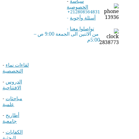
سياسة
-
الخصوصية
+212808564831
أسئلة وأجوبة
-
تواصلوا معنا
-
من الاثنين الى الجمعة 9:00 ص –
5:00م
لقاءات نماء
-
التخصصية
الدروس
-
الافتتاحية
مباحثات
-
علمية
أطاريح
-
جامعية
الكفايات
-
البحثية