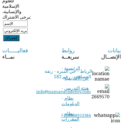
للعلوم
الإسلامية
والإنسانية،
يرجى الاشتراك:
بيانات
روابط
فعاليـــــات
الإتصــال
سريعــة
نمــاء
الرئيسية
-
الرباط - حي المنزه - زنقة
العصافير - رقم 183
عن الأكاديمية
-
هيئة التدريس
-
info@namaeacademy.com
نظام
-
الدبلومات
نظام
-
+212688953384
المقررات