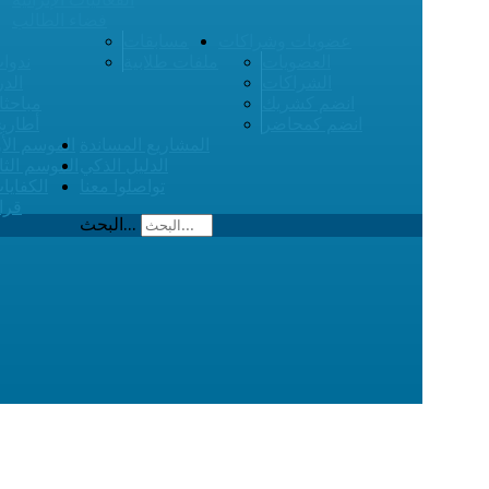
فضاء الطالب
عضويات وشراكات
مسابقات
العضويات
ملفات طلابية
ندوات
الشراكات
الدر
انضم كشريك
مباحثا
انضم كمحاضر
أطاري
المشاريع المساندة
الموسم الأ
الدليل الذكي
الموسم الثا
تواصلوا معنا
الكفايا
قرا
البحث...