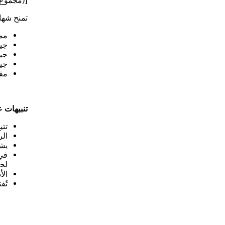
[(مجموع درجات اخت
تمنح شهاد
ممتاز
جيد ج
جيد 
جيد: 0
مقبول
تنبيهات ع
تتي
الر
يشت
في 
لحا
الأ
تُفت