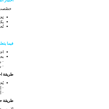
اختبار ال
خصّصت ال
يَخ
يكو
تُح
فيما يتعل
اجت
بحو
- ر
- ر
طريقة اح
يُح
- إ
- إ
طريقة حس