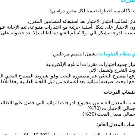
مقررات
أكاديمية اختبارا تقييميا لكل مقرر دراسي؛
تارُ الطالب اجتياز الاختبار بعد استيفائه لمضامين المقرر.
ن الاختبار على شكل أسئلة جزئية مع اختيارات متنوعة، تتم الإجابة عنه
تسب الدرجة بشكل آلي، ولا تُسلّم الشهادة للطالب إلا بعد حصوله على تقدير أكبر من أو يس
ق بنظام الدبلومات:
يشمل التقييم مرحلتين:
ياز جميع اختبارات مقررات الدبلوم الإلكترونية
ث التخرج وتشمل الآتي:
فع المقترح البحثي عبر مقصورة البحث وفق شروط المقترح البحثي المع
فع البحث بصيغته النهائية بعد اعتماده من قبل اللجنة العلمية وفقا للأدلة
تساب الدرجات:
سب المعدل العام من مجموع الدرجات النهائية التي حصل عليها الطال
جمالي الاختبارات (70%)
جمالي معدل البحث (30%).
اب المعدل العام: