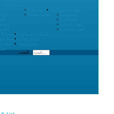
فضاء الطالب
عضويات وشراكات
مسابقات
العضويات
ملفات طلابية
ندوات
الشراكات
الدر
انضم كشريك
مباحثا
انضم كمحاضر
أطاري
المشاريع المساندة
الموسم الأ
الدليل الذكي
الموسم الثا
تواصلوا معنا
الكفايا
قرا
البحث...