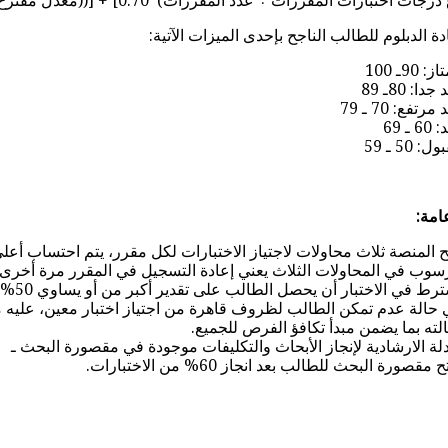
بارات المقررات ÷ عدد المقررات)*0.70] + [((معدل مقترح البحث*0,25) + (معدل البحث*0,75))*0,30]
ة الدبلوم للطالب الناجح بإحدى الميزات الآتية:
: 90ـ 100
دا: 80ـ 89
مرتفع: 70 ـ 79
6 ـ 69
: 50 ـ 59
امة:
ح المنصة ثلاث محاولات لاجتياز الاختبارات لكل مقرر، يتم احتساب أعل
سوب في المحاولات الثلاث يعني إعادة التسجيل في المقرر مرة أخرى.
رط في الاختبار أن يحصل الطالب على تقدير أكبر من أو يساوي 50%
حالة عدم تمكن الطالب لظروف قاهرة من اجتياز اختبار معين، عليه مراس
لته بما يضمن مبدأ تكافؤ الفرص للجميع.
دلة الارشادية لإنجاز الأبحاث والتكليفات موجودة في مقصورة البحث ـ
ح مقصورة البحث للطالب بعد انجاز 60% من الاختبارات.